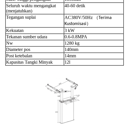
Seluruh waktu mengangkat
40-60 detik
(menjatuhkan)
Tegangan suplai
AC380V/50Hz （
Terima
）
Kustomisasi
Kekuatan
3 kW
Tekanan sumber udara
0.6-0.8MPA
Nw
1280 kg
Diameter pos
140mm
Post ketebalan
14mm
Kapasitas Tangki Minyak
12l