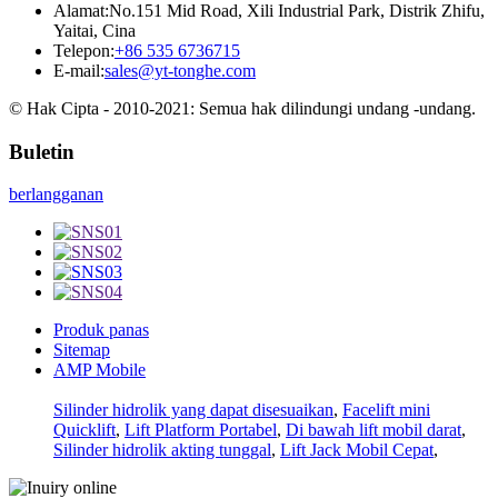
Alamat:
No.151 Mid Road, Xili Industrial Park, Distrik Zhifu,
Yaitai, Cina
Telepon:
+86 535 6736715
E-mail:
sales@yt-tonghe.com
© Hak Cipta - 2010-2021: Semua hak dilindungi undang -undang.
Buletin
berlangganan
Produk panas
Sitemap
AMP Mobile
Silinder hidrolik yang dapat disesuaikan
,
Facelift mini
Quicklift
,
Lift Platform Portabel
,
Di bawah lift mobil darat
,
Silinder hidrolik akting tunggal
,
Lift Jack Mobil Cepat
,