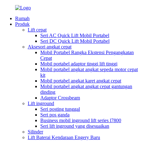
Rumah
Produk
Lift cepat
Seri AC Quick Lift Mobil Portabel
Seri DC Quick Lift Mobil Portabel
Aksesori angkat cepat
Mobil Portabel Rangka Ekstensi Pengangkatan
Cepat
Mobil portabel adaptor tinggi lift tinggi
Mobil portabel angkat angkat sepeda motor cepat
kit
Mobil portabel angkat karet angkat cepat
Mobil portabel angkat angkat cepat gantungan
dinding
Adaptor Crossbeam
Lift inground
Seri posting tunggal
Seri pos ganda
Business mobil inground lift series l7800
Seri lift inground yang disesuaikan
Silinder
Lift Baterai Kendaraan Engery Baru