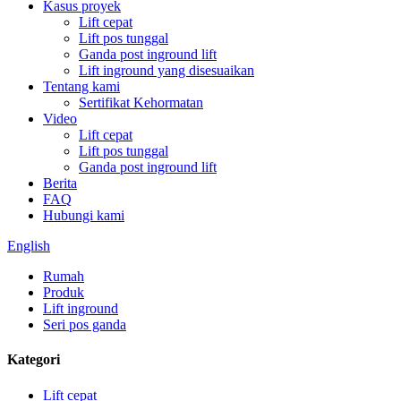
Kasus proyek
Lift cepat
Lift pos tunggal
Ganda post inground lift
Lift inground yang disesuaikan
Tentang kami
Sertifikat Kehormatan
Video
Lift cepat
Lift pos tunggal
Ganda post inground lift
Berita
FAQ
Hubungi kami
English
Rumah
Produk
Lift inground
Seri pos ganda
Kategori
Lift cepat