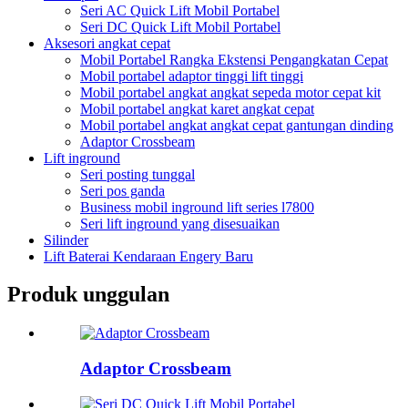
Seri AC Quick Lift Mobil Portabel
Seri DC Quick Lift Mobil Portabel
Aksesori angkat cepat
Mobil Portabel Rangka Ekstensi Pengangkatan Cepat
Mobil portabel adaptor tinggi lift tinggi
Mobil portabel angkat angkat sepeda motor cepat kit
Mobil portabel angkat karet angkat cepat
Mobil portabel angkat angkat cepat gantungan dinding
Adaptor Crossbeam
Lift inground
Seri posting tunggal
Seri pos ganda
Business mobil inground lift series l7800
Seri lift inground yang disesuaikan
Silinder
Lift Baterai Kendaraan Engery Baru
Produk unggulan
Adaptor Crossbeam