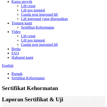
Kasus proyek
Lift cepat
Lift pos tunggal
Ganda post inground lift
Lift inground yang disesuaikan
Tentang kami
Sertifikat Kehormatan
Video
Lift cepat
Lift pos tunggal
Ganda post inground lift
Berita
FAQ
Hubungi kami
English
Rumah
Sertifikat Kehormatan
Sertifikat Kehormatan
Laporan Sertifikat & Uji