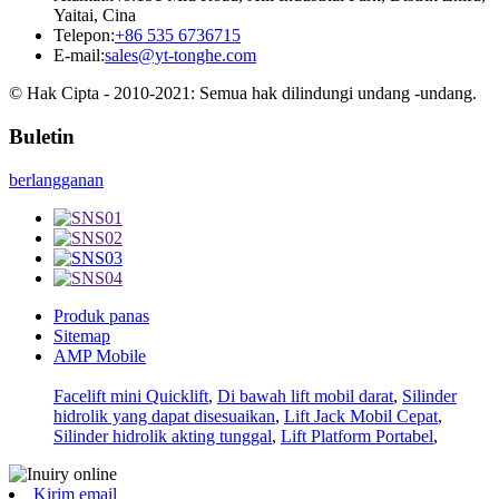
Yaitai, Cina
Telepon:
+86 535 6736715
E-mail:
sales@yt-tonghe.com
© Hak Cipta - 2010-2021: Semua hak dilindungi undang -undang.
Buletin
berlangganan
Produk panas
Sitemap
AMP Mobile
Facelift mini Quicklift
,
Di bawah lift mobil darat
,
Silinder
hidrolik yang dapat disesuaikan
,
Lift Jack Mobil Cepat
,
Silinder hidrolik akting tunggal
,
Lift Platform Portabel
,
Kirim email