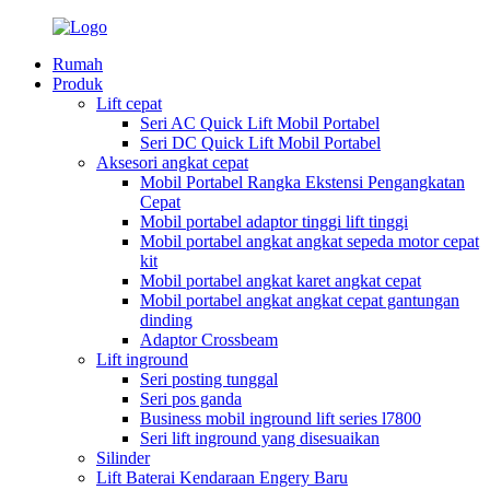
Rumah
Produk
Lift cepat
Seri AC Quick Lift Mobil Portabel
Seri DC Quick Lift Mobil Portabel
Aksesori angkat cepat
Mobil Portabel Rangka Ekstensi Pengangkatan
Cepat
Mobil portabel adaptor tinggi lift tinggi
Mobil portabel angkat angkat sepeda motor cepat
kit
Mobil portabel angkat karet angkat cepat
Mobil portabel angkat angkat cepat gantungan
dinding
Adaptor Crossbeam
Lift inground
Seri posting tunggal
Seri pos ganda
Business mobil inground lift series l7800
Seri lift inground yang disesuaikan
Silinder
Lift Baterai Kendaraan Engery Baru